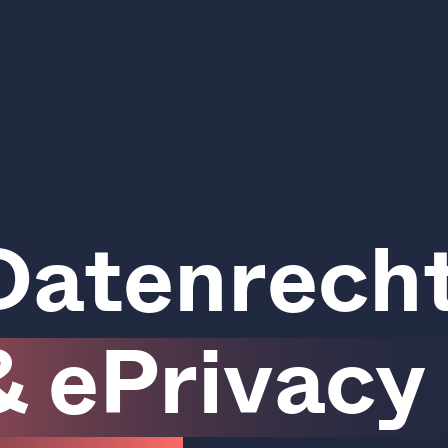
D
a
t
e
n
r
e
c
h
&
e
P
r
i
v
a
c
y