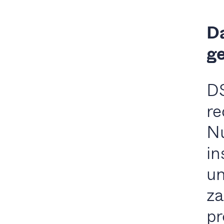
D
ge
DS
re
Nu
in
un
za
pr