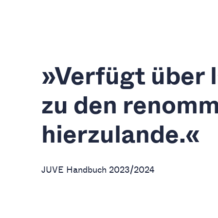
t
»Gute
Behör